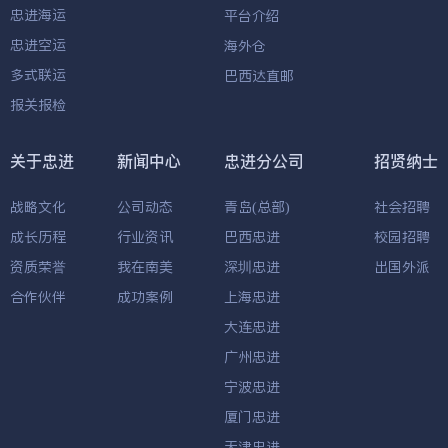
忠进海运
平台介绍
忠进空运
海外仓
多式联运
巴西达直邮
报关报检
关于忠进
新闻中心
忠进分公司
招贤纳士
战略文化
公司动态
青岛(总部)
社会招聘
成长历程
行业资讯
巴西忠进
校园招聘
资质荣誉
我在南美
深圳忠进
出国外派
合作伙伴
成功案例
上海忠进
大连忠进
广州忠进
宁波忠进
厦门忠进
天津忠进