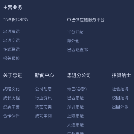
主营业务
全球货代业务
中巴供应链服务平台
忠进海运
平台介绍
忠进空运
海外仓
多式联运
巴西达直邮
报关报检
关于忠进
新闻中心
忠进分公司
招贤纳士
战略文化
公司动态
青岛(总部)
社会招聘
成长历程
行业资讯
巴西忠进
校园招聘
资质荣誉
我在南美
深圳忠进
出国外派
合作伙伴
成功案例
上海忠进
大连忠进
广州忠进