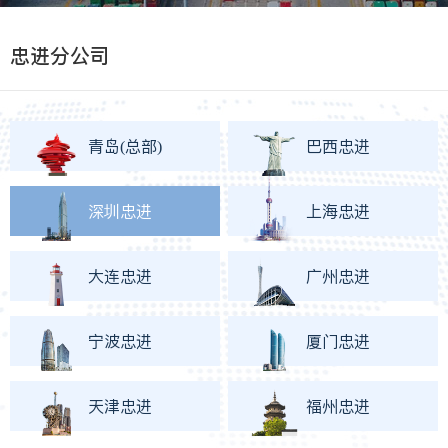
忠进分公司
青岛(总部)
巴西忠进
深圳忠进
上海忠进
大连忠进
广州忠进
宁波忠进
厦门忠进
天津忠进
福州忠进