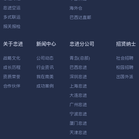
忠进空运
海外仓
多式联运
巴西达直邮
报关报检
关于忠进
新闻中心
忠进分公司
招贤纳士
战略文化
公司动态
青岛(总部)
社会招聘
成长历程
行业资讯
巴西忠进
校园招聘
资质荣誉
我在南美
深圳忠进
出国外派
合作伙伴
成功案例
上海忠进
大连忠进
广州忠进
宁波忠进
厦门忠进
天津忠进