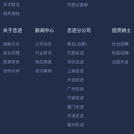
多式联运
巴西达直邮
报关报检
关于忠进
新闻中心
忠进分公司
招贤纳士
战略文化
公司动态
青岛(总部)
社会招聘
成长历程
行业资讯
巴西忠进
校园招聘
资质荣誉
我在南美
深圳忠进
出国外派
合作伙伴
成功案例
上海忠进
大连忠进
广州忠进
宁波忠进
厦门忠进
天津忠进
福州忠进