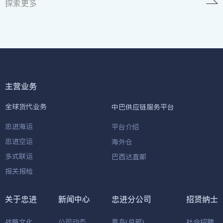
探索更多
主营业务
全球货代业务
中巴供应链服务平台
忠进海运
平台介绍
忠进空运
海外仓
多式联运
巴西达直邮
报关报检
关于忠进
新闻中心
忠进分公司
招贤纳士
战略文化
公司动态
青岛(总部)
社会招聘