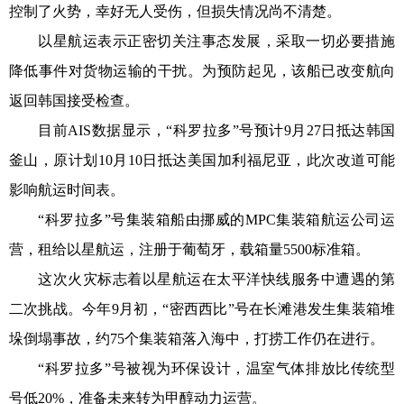
控制了火势，幸好无人受伤，但损失情况尚不清楚。
以星航运表示正密切关注事态发展，采取一切必要措施
降低事件对货物运输的干扰。为预防起见，该船已改变航向
返回韩国接受检查。
目前AIS数据显示，“科罗拉多”号预计9月27日抵达韩国
釜山，原计划10月10日抵达美国加利福尼亚，此次改道可能
影响航运时间表。
“科罗拉多”号集装箱船由挪威的MPC集装箱航运公司运
营，租给以星航运，注册于葡萄牙，载箱量5500标准箱。
这次火灾标志着以星航运在太平洋快线服务中遭遇的第
二次挑战。今年9月初，“密西西比”号在长滩港发生集装箱堆
垛倒塌事故，约75个集装箱落入海中，打捞工作仍在进行。
“科罗拉多”号被视为环保设计，温室气体排放比传统型
号低20%，准备未来转为甲醇动力运营。