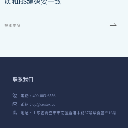
质和HS编码要一致
探索更多
联系我们
电话：
400-003-6556
邮箱：
qd@centex.cc
地址：山东省青岛市市南区香港中路37号华夏基石16层