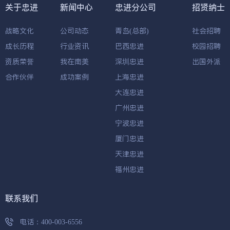
关于忠进
新闻中心
忠进分公司
招贤纳士
战略文化
公司动态
青岛(总部)
社会招聘
成长历程
行业资讯
巴西忠进
校园招聘
资质荣誉
我在南美
深圳忠进
出国外派
合作伙伴
成功案例
上海忠进
大连忠进
广州忠进
宁波忠进
厦门忠进
天津忠进
福州忠进
联系我们
电话：
400-003-6556