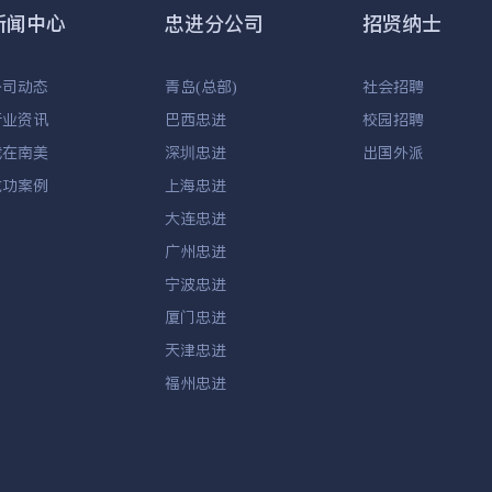
新闻中心
忠进分公司
招贤纳士
公司动态
青岛(总部)
社会招聘
行业资讯
巴西忠进
校园招聘
我在南美
深圳忠进
出国外派
成功案例
上海忠进
大连忠进
广州忠进
宁波忠进
厦门忠进
天津忠进
福州忠进