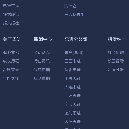
忠进空运
海外仓
多式联运
巴西达直邮
报关报检
关于忠进
新闻中心
忠进分公司
招贤纳士
战略文化
公司动态
青岛(总部)
社会招聘
成长历程
行业资讯
巴西忠进
校园招聘
资质荣誉
我在南美
深圳忠进
出国外派
合作伙伴
成功案例
上海忠进
大连忠进
广州忠进
宁波忠进
厦门忠进
天津忠进