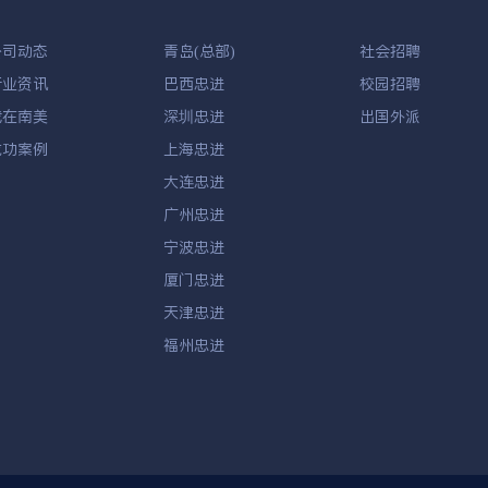
公司动态
青岛(总部)
社会招聘
行业资讯
巴西忠进
校园招聘
我在南美
深圳忠进
出国外派
成功案例
上海忠进
大连忠进
广州忠进
宁波忠进
厦门忠进
天津忠进
福州忠进