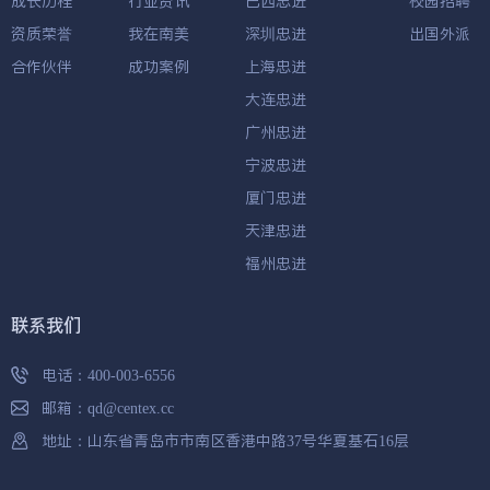
成长历程
行业资讯
巴西忠进
校园招聘
资质荣誉
我在南美
深圳忠进
出国外派
合作伙伴
成功案例
上海忠进
大连忠进
广州忠进
宁波忠进
厦门忠进
天津忠进
福州忠进
联系我们
电话：
400-003-6556
邮箱：
qd@centex.cc
地址：山东省青岛市市南区香港中路37号华夏基石16层