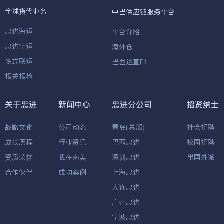
全球货代业务
中巴供应链服务平台
忠进海运
平台介绍
忠进空运
海外仓
多式联运
巴西达直邮
报关报检
关于忠进
新闻中心
忠进分公司
招贤纳士
战略文化
公司动态
青岛(总部)
社会招聘
成长历程
行业资讯
巴西忠进
校园招聘
资质荣誉
我在南美
深圳忠进
出国外派
合作伙伴
成功案例
上海忠进
大连忠进
广州忠进
宁波忠进